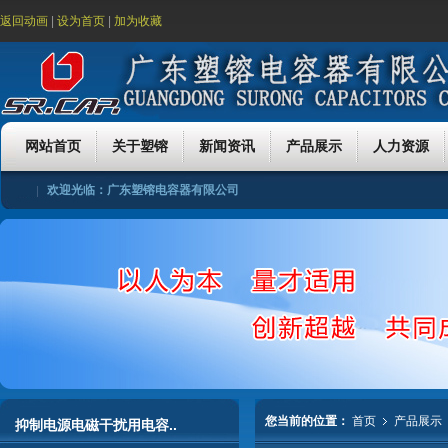
返回动画
|
设为首页
|
加为收藏
网站首页
关于塑镕
新闻资讯
产品展示
人力资源
欢迎光临：广东塑镕电容器有限公司
公司简介
公司理念
公司团队
公司荣誉
行业新闻
公司新闻
抑制电源电磁干扰用电容器
金属化聚丙烯膜电容器
金属化聚酯
招聘简章
客服服务
合作伙
您当前的位置：
首页
产品展示
抑制电源电磁干扰用电容..