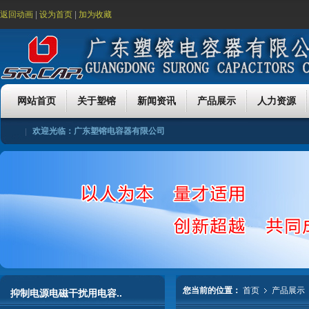
返回动画
|
设为首页
|
加为收藏
网站首页
关于塑镕
新闻资讯
产品展示
人力资源
欢迎光临：广东塑镕电容器有限公司
公司简介
公司理念
公司团队
公司荣誉
行业新闻
公司新闻
抑制电源电磁干扰用电容器
金属化聚丙烯膜电容器
金属化聚酯
招聘简章
客服服务
合作伙
您当前的位置：
首页
产品展示
抑制电源电磁干扰用电容..